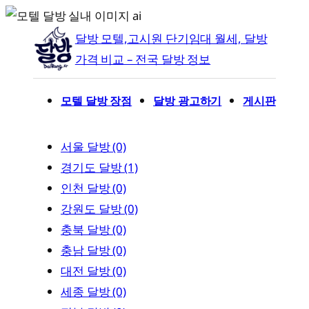
콘
텐
달방 모텔,고시원 단기임대 월세, 달방
츠
가격 비교 – 전국 달방 정보
로
바
모텔 달방 장점
달방 광고하기
게시판
로
가
서울 달방 (0)
기
경기도 달방 (1)
인천 달방 (0)
강원도 달방 (0)
충북 달방 (0)
충남 달방 (0)
대전 달방 (0)
세종 달방 (0)