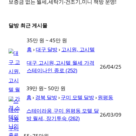
보증금 없는 월세,세탁기-건조기,미니 책방 운영!
달방 최근 게시물
35만 원 ~ 45만 원
홈
›
대구 달방
›
고시원, 고시텔
대구 고시원,고시텔 월세 가격
26/04/25
스테이나인 종로
(252)
39만 원~ 50만 원
홈
›
경북 달방
›
구미 모텔 달방
›
원평동
스테이라움 구미 원평동 모텔 달
26/03/09
방 월세, 장기투숙
(262)
55~75만원